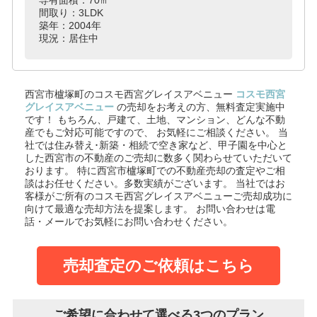
間取り：3LDK
築年：2004年
現況：居住中
西宮市櫨塚町のコスモ西宮グレイスアベニュー
コスモ西宮
グレイスアベニュー
の売却をお考えの方、無料査定実施中
です！
もちろん、戸建て、土地、マンション、どんな不動
産でもご対応可能ですので、 お気軽にご相談ください。
当
社では住み替え･新築・相続で空き家など、甲子園を中心と
した西宮市の不動産のご売却に数多く関わらせていただいて
おります。
特に西宮市櫨塚町での不動産売却の査定やご相
談はお任せください。多数実績がございます。
当社ではお
客様がご所有のコスモ西宮グレイスアベニューご売却成功に
向けて最適な売却方法を提案します。
お問い合わせは電
話・メールでお気軽にお問い合わせください。
売却査定のご依頼はこちら
ご希望に合わせて選べる3つのプラン