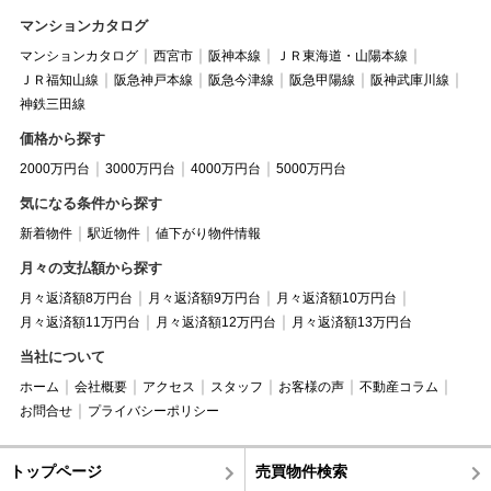
マンションカタログ
マンションカタログ
西宮市
阪神本線
ＪＲ東海道・山陽本線
ＪＲ福知山線
阪急神戸本線
阪急今津線
阪急甲陽線
阪神武庫川線
神鉄三田線
価格から探す
2000万円台
3000万円台
4000万円台
5000万円台
気になる条件から探す
新着物件
駅近物件
値下がり物件情報
月々の支払額から探す
月々返済額8万円台
月々返済額9万円台
月々返済額10万円台
月々返済額11万円台
月々返済額12万円台
月々返済額13万円台
当社について
ホーム
会社概要
アクセス
スタッフ
お客様の声
不動産コラム
お問合せ
プライバシーポリシー
トップページ
売買物件検索