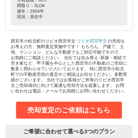
間取り：3LDK
築年：2004年
現況：居住中
西宮市小松北町のリビオ西宮学文
リビオ西宮学文
の売却を
お考えの方、無料査定実施中です！
もちろん、戸建て、土
地、マンション、どんな不動産でもご対応可能ですので、
お気軽にご相談ください。
当社では住み替え･新築・相続で
空き家など、甲子園を中心とした西宮市の不動産のご売却に
数多く関わらせていただいております。
特に西宮市小松北
町での不動産売却の査定やご相談はお任せください。多数実
績がございます。
当社ではお客様がご所有のリビオ西宮学
文ご売却成功に向けて最適な売却方法を提案します。
お問
い合わせは電話・メールでお気軽にお問い合わせください。
売却査定のご依頼はこちら
ご希望に合わせて選べる3つのプラン