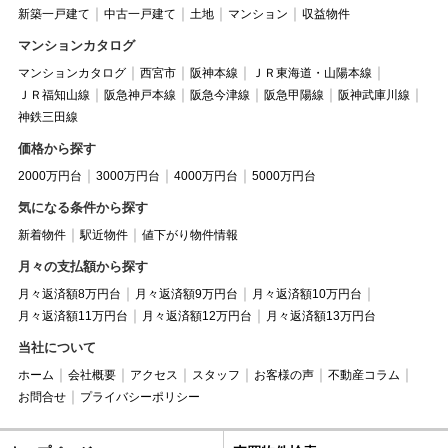
新築一戸建て
中古一戸建て
土地
マンション
収益物件
マンションカタログ
マンションカタログ
西宮市
阪神本線
ＪＲ東海道・山陽本線
ＪＲ福知山線
阪急神戸本線
阪急今津線
阪急甲陽線
阪神武庫川線
神鉄三田線
価格から探す
2000万円台
3000万円台
4000万円台
5000万円台
気になる条件から探す
新着物件
駅近物件
値下がり物件情報
月々の支払額から探す
月々返済額8万円台
月々返済額9万円台
月々返済額10万円台
月々返済額11万円台
月々返済額12万円台
月々返済額13万円台
当社について
ホーム
会社概要
アクセス
スタッフ
お客様の声
不動産コラム
お問合せ
プライバシーポリシー