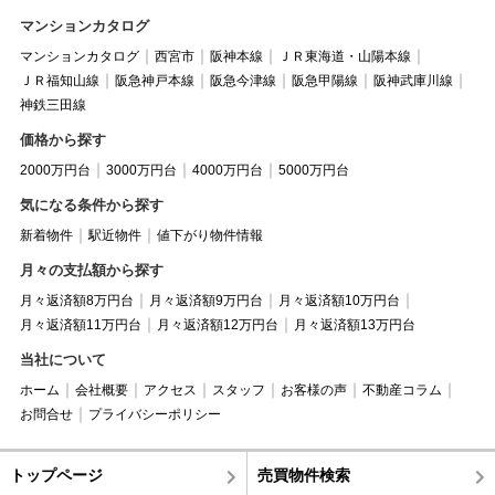
マンションカタログ
マンションカタログ
西宮市
阪神本線
ＪＲ東海道・山陽本線
ＪＲ福知山線
阪急神戸本線
阪急今津線
阪急甲陽線
阪神武庫川線
神鉄三田線
価格から探す
2000万円台
3000万円台
4000万円台
5000万円台
気になる条件から探す
新着物件
駅近物件
値下がり物件情報
月々の支払額から探す
月々返済額8万円台
月々返済額9万円台
月々返済額10万円台
月々返済額11万円台
月々返済額12万円台
月々返済額13万円台
当社について
ホーム
会社概要
アクセス
スタッフ
お客様の声
不動産コラム
お問合せ
プライバシーポリシー
トップページ
売買物件検索