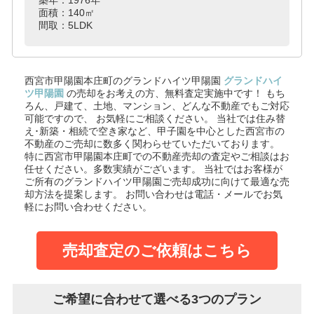
面積：140㎡
間取：5LDK
西宮市甲陽園本庄町のグランドハイツ甲陽園
グランドハイ
ツ甲陽園
の売却をお考えの方、無料査定実施中です！
もち
ろん、戸建て、土地、マンション、どんな不動産でもご対応
可能ですので、 お気軽にご相談ください。
当社では住み替
え･新築・相続で空き家など、甲子園を中心とした西宮市の
不動産のご売却に数多く関わらせていただいております。
特に西宮市甲陽園本庄町での不動産売却の査定やご相談はお
任せください。多数実績がございます。
当社ではお客様が
ご所有のグランドハイツ甲陽園ご売却成功に向けて最適な売
却方法を提案します。
お問い合わせは電話・メールでお気
軽にお問い合わせください。
売却査定のご依頼はこちら
ご希望に合わせて選べる3つのプラン