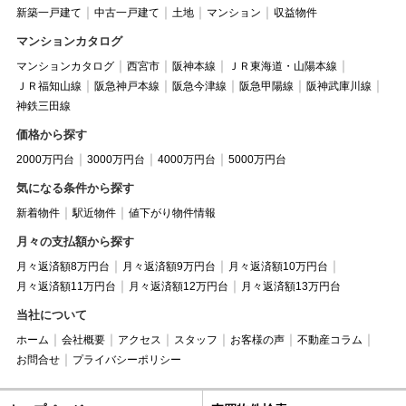
新築一戸建て
中古一戸建て
土地
マンション
収益物件
マンションカタログ
マンションカタログ
西宮市
阪神本線
ＪＲ東海道・山陽本線
ＪＲ福知山線
阪急神戸本線
阪急今津線
阪急甲陽線
阪神武庫川線
神鉄三田線
価格から探す
2000万円台
3000万円台
4000万円台
5000万円台
気になる条件から探す
新着物件
駅近物件
値下がり物件情報
月々の支払額から探す
月々返済額8万円台
月々返済額9万円台
月々返済額10万円台
月々返済額11万円台
月々返済額12万円台
月々返済額13万円台
当社について
ホーム
会社概要
アクセス
スタッフ
お客様の声
不動産コラム
お問合せ
プライバシーポリシー