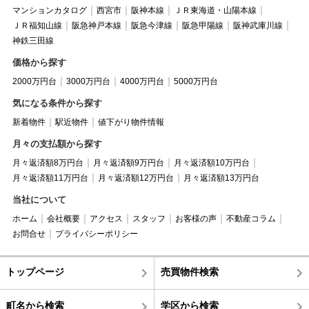
マンションカタログ
西宮市
阪神本線
ＪＲ東海道・山陽本線
ＪＲ福知山線
阪急神戸本線
阪急今津線
阪急甲陽線
阪神武庫川線
神鉄三田線
価格から探す
2000万円台
3000万円台
4000万円台
5000万円台
気になる条件から探す
新着物件
駅近物件
値下がり物件情報
月々の支払額から探す
月々返済額8万円台
月々返済額9万円台
月々返済額10万円台
月々返済額11万円台
月々返済額12万円台
月々返済額13万円台
当社について
ホーム
会社概要
アクセス
スタッフ
お客様の声
不動産コラム
お問合せ
プライバシーポリシー
トップページ
売買物件検索
町名から検索
学区から検索