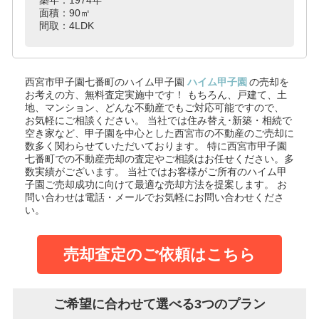
面積：90㎡
間取：4LDK
西宮市甲子園七番町のハイム甲子園
ハイム甲子園
の売却を
お考えの方、無料査定実施中です！
もちろん、戸建て、土
地、マンション、どんな不動産でもご対応可能ですので、
お気軽にご相談ください。
当社では住み替え･新築・相続で
空き家など、甲子園を中心とした西宮市の不動産のご売却に
数多く関わらせていただいております。
特に西宮市甲子園
七番町での不動産売却の査定やご相談はお任せください。多
数実績がございます。
当社ではお客様がご所有のハイム甲
子園ご売却成功に向けて最適な売却方法を提案します。
お
問い合わせは電話・メールでお気軽にお問い合わせくださ
い。
売却査定のご依頼はこちら
ご希望に合わせて選べる3つのプラン