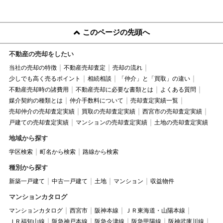
このページの先頭へ
不動産の売却をしたい
当社の売却の特徴
不動産売却査定
売却の流れ
少しでも高く売るポイント
相続相談
「仲介」と「買取」の違い
不動産売却時の諸費用
不動産売却に必要な書類とは
よくある質問
媒介契約の種類とは
仲介手数料について
売却査定実績一覧
売却仲介の売却査定実績
買取の売却査定実績
西宮市の売却査定実績
戸建ての売却査定実績
マンションの売却査定実績
土地の売却査定実績
地域から探す
学区検索
町名から検索
路線から検索
種別から探す
新築一戸建て
中古一戸建て
土地
マンション
収益物件
マンションカタログ
マンションカタログ
西宮市
阪神本線
ＪＲ東海道・山陽本線
ＪＲ福知山線
阪急神戸本線
阪急今津線
阪急甲陽線
阪神武庫川線