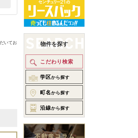
。
だいてお
物件を探す
こだわり検索
学区
から探す
町名
から探す
沿線
から探す