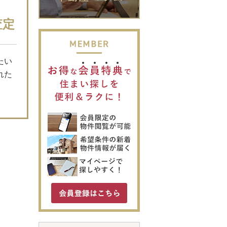
査定
たい
れた