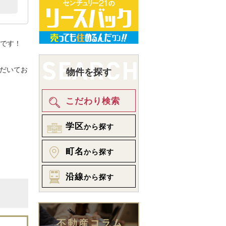
です！
。
だいてお
物件を探す
こだわり検索
学区
から探す
町名
から探す
沿線
から探す