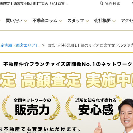
物件検索
リビオ西宮学文ソルファ 売却・買取査定をしましたリビオ西宮学文ソルファ【不動産売却査定】西宮市小松北町1丁目のリビオ西宮学文ソルファ | 甲子園の不動産売却・買取・住宅購入はセンチュリー21グランクリエーション
買いたい
不動産コラム
スタッフ
会社概要
アク
査定実績（西宮エリア）
西宮市小松北町1丁目のリビオ西宮学文ソルファ