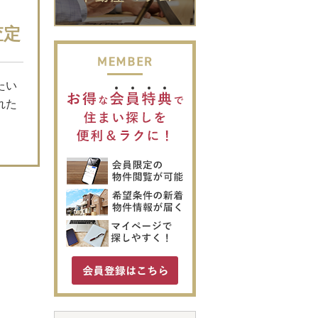
査定
たい
れた