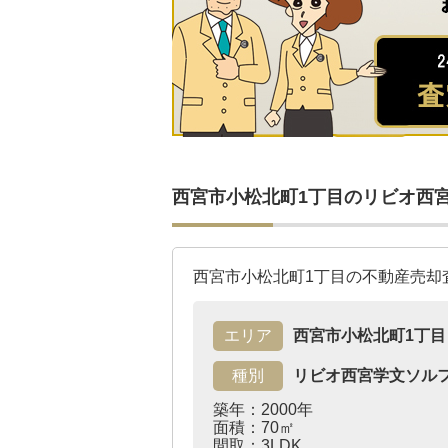
西宮市小松北町1丁目のリビオ西
西宮市小松北町1丁目の不動産売却
エリア
西宮市小松北町1丁目
種別
リビオ西宮学文ソル
築年：2000年
面積：70㎡
間取：3LDK