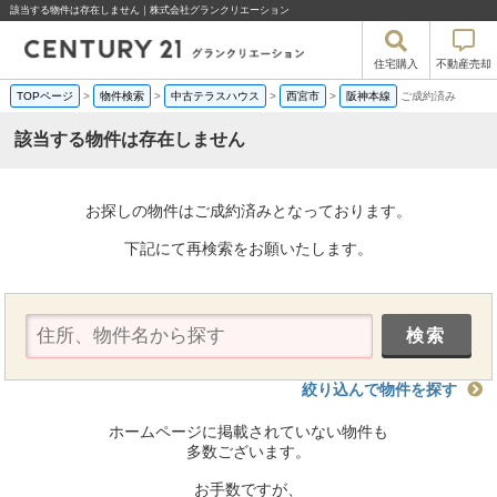
該当する物件は存在しません｜株式会社グランクリエーション
住宅購入
不動産売却
TOPページ
>
物件検索
>
中古テラスハウス
>
西宮市
>
阪神本線
ご成約済み
該当する物件は存在しません
お探しの物件はご成約済みとなっております。
下記にて再検索をお願いたします。
絞り込んで物件を探す
ホームページに掲載されていない物件も
多数ございます。
お手数ですが、