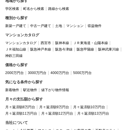
地域から探す
学区検索
町名から検索
路線から検索
種別から探す
新築一戸建て
中古一戸建て
土地
マンション
収益物件
マンションカタログ
マンションカタログ
西宮市
阪神本線
ＪＲ東海道・山陽本線
ＪＲ福知山線
阪急神戸本線
阪急今津線
阪急甲陽線
阪神武庫川線
神鉄三田線
価格から探す
2000万円台
3000万円台
4000万円台
5000万円台
気になる条件から探す
新着物件
駅近物件
値下がり物件情報
月々の支払額から探す
月々返済額8万円台
月々返済額9万円台
月々返済額10万円台
月々返済額11万円台
月々返済額12万円台
月々返済額13万円台
当社について