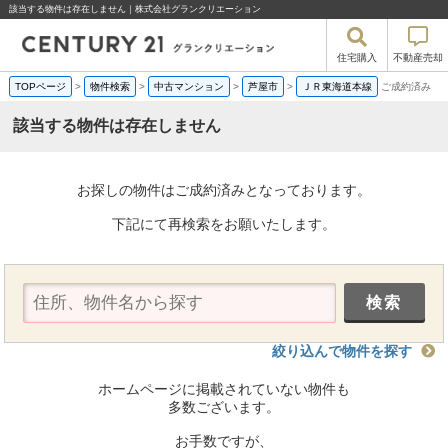
該当する物件は存在しません｜株式会社グランクリエーション
住宅購入
不動産売却
TOPページ
>
物件検索
>
中古マンション
>
芦屋市
>
ＪＲ東海道本線
ご成約済み
該当する物件は存在しません
お探しの物件はご成約済みとなっております。
下記にて再検索をお願いたします。
絞り込んで物件を探す
ホームページに掲載されていない物件も
多数ございます。
お手数ですが、