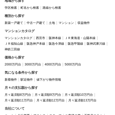
地域から探す
学区検索
町名から検索
路線から検索
種別から探す
新築一戸建て
中古一戸建て
土地
マンション
収益物件
マンションカタログ
マンションカタログ
西宮市
阪神本線
ＪＲ東海道・山陽本線
ＪＲ福知山線
阪急神戸本線
阪急今津線
阪急甲陽線
阪神武庫川線
神鉄三田線
価格から探す
2000万円台
3000万円台
4000万円台
5000万円台
気になる条件から探す
新着物件
駅近物件
値下がり物件情報
月々の支払額から探す
月々返済額8万円台
月々返済額9万円台
月々返済額10万円台
月々返済額11万円台
月々返済額12万円台
月々返済額13万円台
当社について