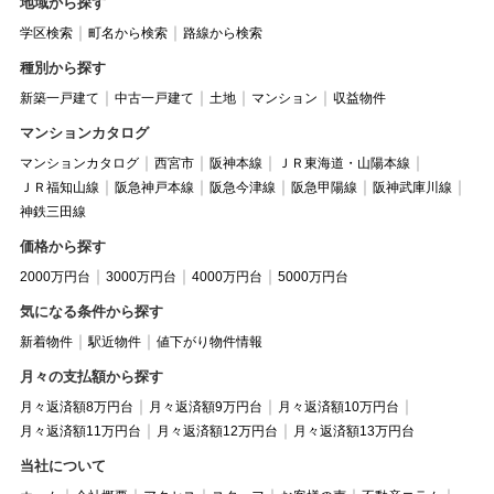
地域から探す
学区検索
町名から検索
路線から検索
種別から探す
新築一戸建て
中古一戸建て
土地
マンション
収益物件
マンションカタログ
マンションカタログ
西宮市
阪神本線
ＪＲ東海道・山陽本線
ＪＲ福知山線
阪急神戸本線
阪急今津線
阪急甲陽線
阪神武庫川線
神鉄三田線
価格から探す
2000万円台
3000万円台
4000万円台
5000万円台
気になる条件から探す
新着物件
駅近物件
値下がり物件情報
月々の支払額から探す
月々返済額8万円台
月々返済額9万円台
月々返済額10万円台
月々返済額11万円台
月々返済額12万円台
月々返済額13万円台
当社について