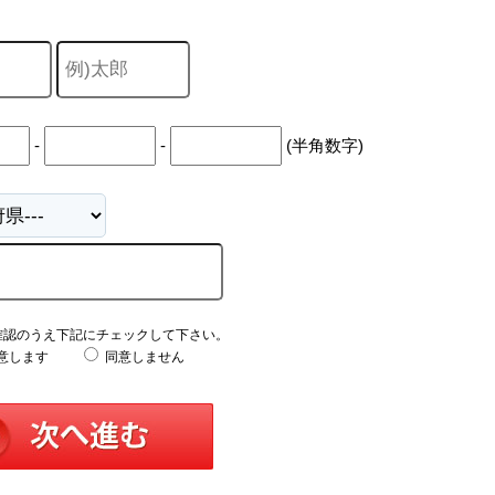
-
-
(半角数字)
確認のうえ下記にチェックして下さい。
意します
同意しません