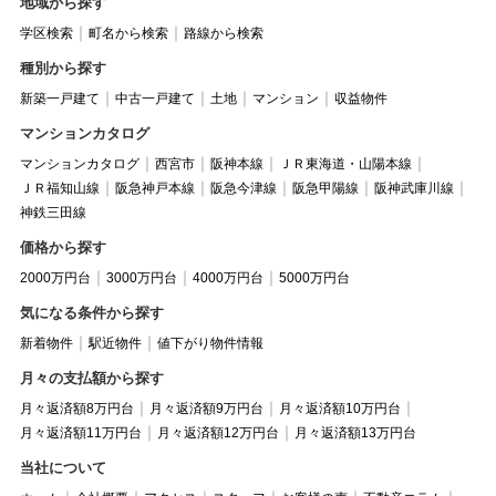
地域から探す
学区検索
町名から検索
路線から検索
種別から探す
新築一戸建て
中古一戸建て
土地
マンション
収益物件
マンションカタログ
マンションカタログ
西宮市
阪神本線
ＪＲ東海道・山陽本線
ＪＲ福知山線
阪急神戸本線
阪急今津線
阪急甲陽線
阪神武庫川線
神鉄三田線
価格から探す
2000万円台
3000万円台
4000万円台
5000万円台
気になる条件から探す
新着物件
駅近物件
値下がり物件情報
月々の支払額から探す
月々返済額8万円台
月々返済額9万円台
月々返済額10万円台
月々返済額11万円台
月々返済額12万円台
月々返済額13万円台
当社について