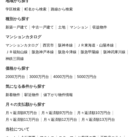
地域から探す
学区検索
町名から検索
路線から検索
種別から探す
新築一戸建て
中古一戸建て
土地
マンション
収益物件
マンションカタログ
マンションカタログ
西宮市
阪神本線
ＪＲ東海道・山陽本線
ＪＲ福知山線
阪急神戸本線
阪急今津線
阪急甲陽線
阪神武庫川線
神鉄三田線
価格から探す
2000万円台
3000万円台
4000万円台
5000万円台
気になる条件から探す
新着物件
駅近物件
値下がり物件情報
月々の支払額から探す
月々返済額8万円台
月々返済額9万円台
月々返済額10万円台
月々返済額11万円台
月々返済額12万円台
月々返済額13万円台
当社について