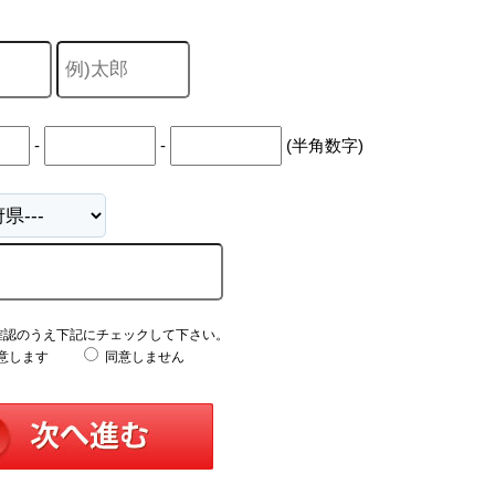
-
-
(半角数字)
確認のうえ下記にチェックして下さい。
意します
同意しません